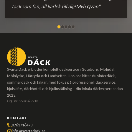
tack som fan, all kärlek till dig!Mvh Q7an"
Svarta Däck erbjuder komplett däckservice i Göteborg, Mölndal,
Mölnlycke, Härryda och Landvetter. Hos oss hittar du vinterdäck,
sommardäck och fälgar, med fokus på professionell däckservice,
hjulskifte, däckhotell och hjulinställning – din lokala däckexpert sedan
2023.
Org. nr: 559456-7710
KONTAKT
0761716473
info@svartadack.se